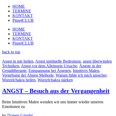
HOME
TERMINE
KONTAKT
PinselCLUB
HOME
TERMINE
KONTAKT
PinselCLUB
back to top
Angst in mir heilen
,
Angst spirituelle Bedeutung
,
angst überwinden
Techniken
,
Angst vor dem Alleinsein Ursache
,
Ängste in der
Gestalttherapie
,
Entspannung bei Ängsten
,
Intuitives Malen
,
Vergebung der Ahnen Methode
,
Warum fühle ich mich unsicher
,
Wurzelchakra heilen
,
Wurzelchakra stärken
ANGST – Besuch aus der Vergangenheit
Beim Intuitiven Malen wenden wir uns immer wieder unseren
Emotionen zu
by
Doreen Gündel