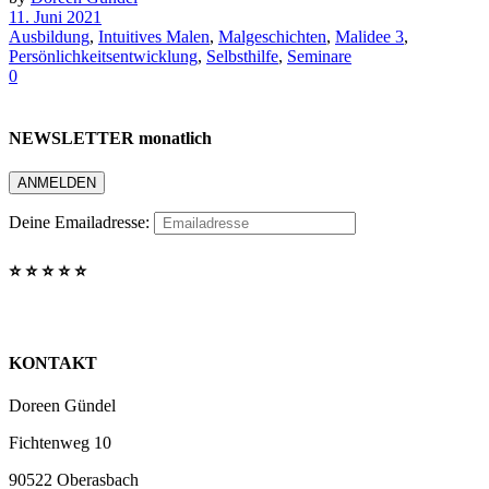
11. Juni 2021
Ausbildung
,
Intuitives Malen
,
Malgeschichten
,
Malidee 3
,
Persönlichkeitsentwicklung
,
Selbsthilfe
,
Seminare
0
NEWSLETTER monatlich
Deine Emailadresse:
⭐️ ⭐️ ⭐️ ⭐️ ⭐️
KONTAKT
Doreen Gündel
Fichtenweg 10
90522 Oberasbach